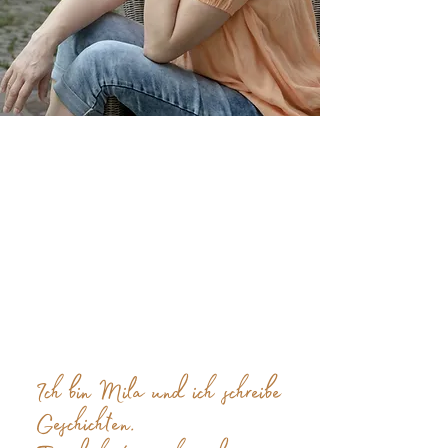
Du liebst Geschichten,
die ein dunkles Glitzern
in dir entfachen? Ein
kribbeliges Gefühl
zwischen Furcht und
Liebe? Du magst keine
08/15-Storys. Dann bist
du hier richtig.
Ich bin Mila und ich schreibe
Geschichten.