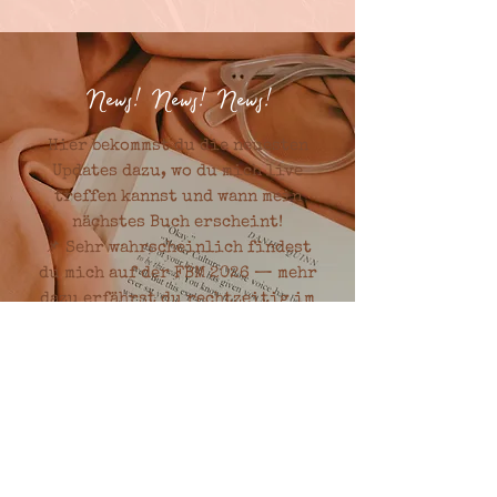
News! News! News!
Hier bekommst du die neuesten
Updates dazu, wo du mich live
treffen kannst und wann mein
nächstes Buch erscheint!
📌 Sehr wahrscheinlich findest
du mich auf der FBM 2026 — mehr
dazu erfährst du rechtzeitig im
Newsletter oder auf Social Media.
📌 Mein nächstes Buch ist
momentan für Ende 2026 geplant
— wenn alles gut läuft.