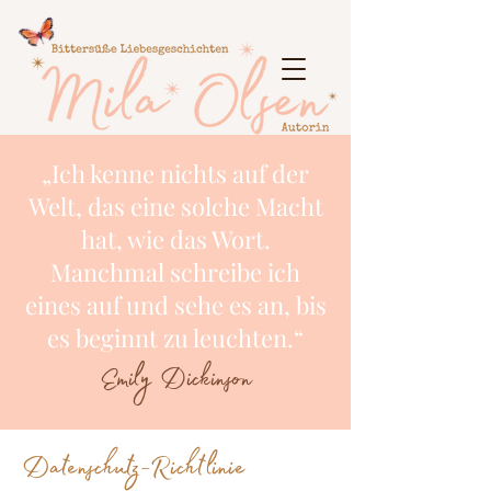
„Ich kenne nichts auf der
Welt, das eine solche Macht
hat, wie das Wort.
Manchmal schreibe ich
eines auf und sehe es an, bis
es beginnt zu leuchten.“
Emily Dickinson
Datenschutz-Richtlinie