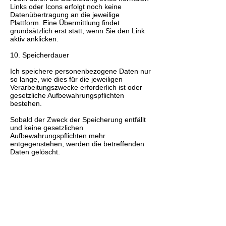
Links oder Icons erfolgt noch keine
Datenübertragung an die jeweilige
Plattform. Eine Übermittlung findet
grundsätzlich erst statt, wenn Sie den Link
aktiv anklicken.
10. Speicherdauer
Ich speichere personenbezogene Daten nur
so lange, wie dies für die jeweiligen
Verarbeitungszwecke erforderlich ist oder
gesetzliche Aufbewahrungspflichten
bestehen.
Sobald der Zweck der Speicherung entfällt
und keine gesetzlichen
Aufbewahrungspflichten mehr
entgegenstehen, werden die betreffenden
Daten gelöscht.
11. Empfänger von Daten
Eine Weitergabe Ihrer personenbezogenen
Daten erfolgt nur, wenn dies rechtlich
zulässig ist. Empfänger können
insbesondere sein:
- technische Dienstleister für Hosting und
Website-Betrieb