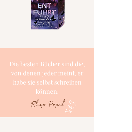
Die besten Bücher sind die,
von denen jeder meint, er
habe sie selbst schreiben
können.
Blaise Pascal
c