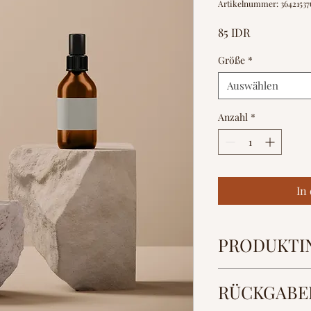
Artikelnummer: 36421537
Preis
85 IDR
Größe
*
Auswählen
Anzahl
*
In
PRODUKTI
Das ist ein Produktde
RÜCKGABE
deinem Produkt hinzu
und Materialien sowi